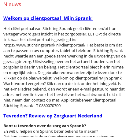
Nieuws
Welkom op cliëntportaal 'Mijn Sprank'
Het cliëntportaal van Stichting Sprank geeft cliënten en/of hun
vertegenwoordigers inzicht in het zorgdossier. LET OP: de directe
link naar het clientportaal is gewijzigd in:
https://www.stichtingsprank.nl/clientportaal/ Het beste is om dat
aan te passen in uw computer, tablet of telefoon. Stichting Sprank
hecht waarde aan een goede samenwerking in de uitvoering van de
gevraagde zorg. Uitwisseling over en het actueel houden van het
zorgplan is daarin van belang. Het cliëntportaal biedt hierin ruimte
en mogelijkheden. De gebruikervoorwaarden zijn te lezen door te
klikken op de blauwe tekst 'Welkom op cliëntportaal 'Mijn Sprank'
Wachtwoord vergeten? Klik dan op de link onder het inlogveld. Is
het e-mailadres bekend, dan wordt er een e-mail gestuurd naar dat
adres met een link voor het herstel van het wachtwoord. Lukt dit
niet, neem dan contact op met: Applicatiebeheer Cliëntportaal
Stichting Sprank - T 0880070700
Tevreden? Review op Zorgkaart Nederland
Bent u tevreden over de zorg van Sprank?
En wilt u helpen om Sprank beter bekend te maken?
Dat kan eenvoudig door (anoniem) een review te plaatsen op